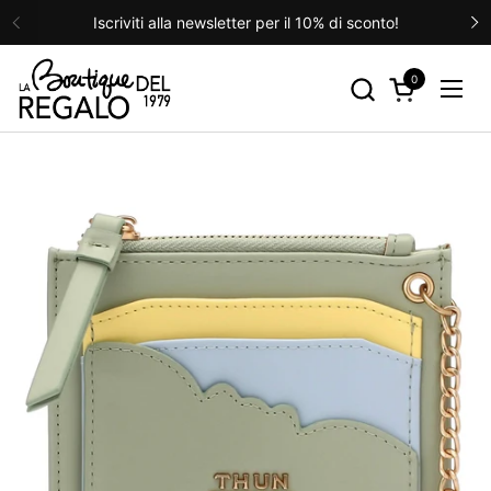
Passa ai contenuti
Iscriviti alla newsletter per il 10% di sconto!
Precedente
S
0
Apri carrello
Apri