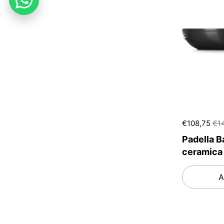
€108,75
€1
Padella B
ceramica
A