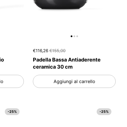
€116,26
€155,00
io
Padella Bassa Antiaderente
ceramica 30 cm
lo
Aggiungi al carrello
-25%
-25%