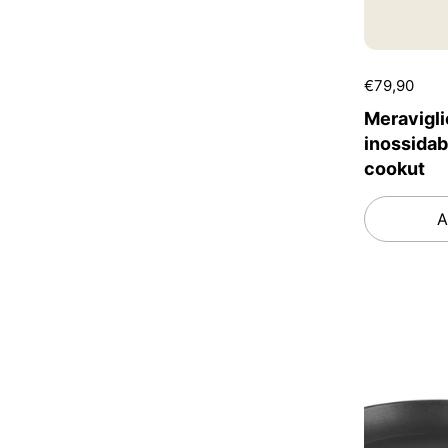
€79,90
Meravigli
inossidab
cookut
A