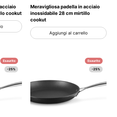
 acciaio
Meravigliosa padella in acciaio
llo cookut
inossidabile 28 cm mirtillo
cookut
lo
Aggiungi al carrello
Esaurito
Esaurito
-25%
-25%