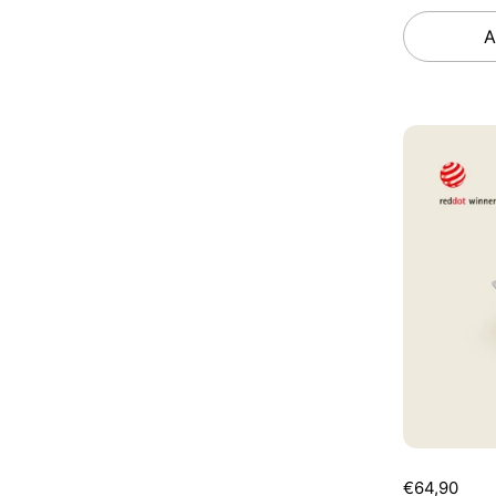
A
€64,90