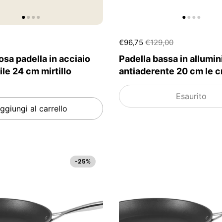
€96,75
€129,00
osa padella in acciaio
Padella bassa in allumin
ile 24 cm mirtillo
antiaderente 20 cm le c
Esaurito
ggiungi al carrello
-25%