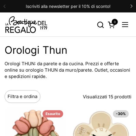
Passa ai contenuti
Iscriviti alla newsletter per il 10% di sconto!
Precedente
S
0
Apri carrello
Apri
Orologi Thun
Orologi THUN: da parete e da cucina. Prezzi e offerte
online su orologio THUN da muro/parete. Outlet, occasioni
e spedizioni rapide.
Filtra e ordina
Visualizzati 15 prodotti
Esaurito
-30%