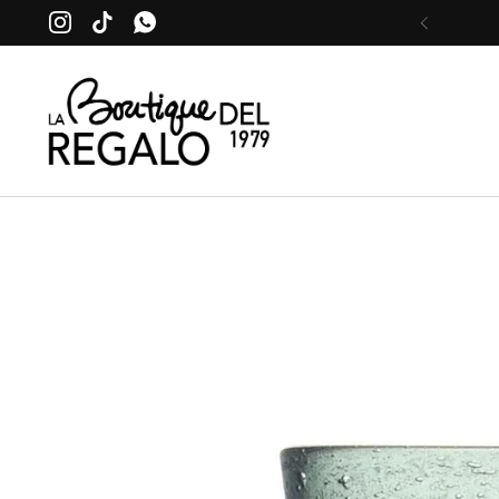
Passa ai contenuti
Instagram
TikTok
WhatsApp
Precede