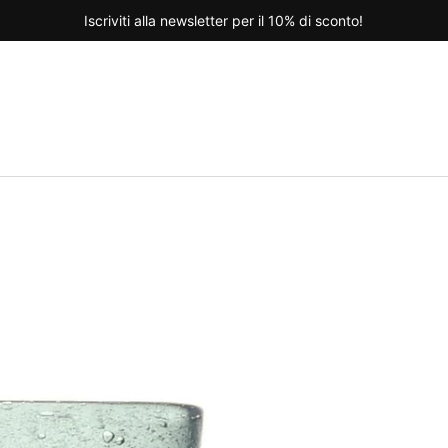
Iscriviti alla newsletter per il 10% di sconto!
nte