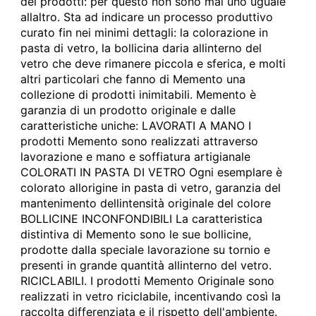
dei prodotti: per questo non sono mai uno uguale
allaltro. Sta ad indicare un processo produttivo
curato fin nei minimi dettagli: la colorazione in
pasta di vetro, la bollicina daria allinterno del
vetro che deve rimanere piccola e sferica, e molti
altri particolari che fanno di Memento una
collezione di prodotti inimitabili. Memento è
garanzia di un prodotto originale e dalle
caratteristiche uniche: LAVORATI A MANO I
prodotti Memento sono realizzati attraverso
lavorazione e mano e soffiatura artigianale
COLORATI IN PASTA DI VETRO Ogni esemplare è
colorato allorigine in pasta di vetro, garanzia del
mantenimento dellintensità originale del colore
BOLLICINE INCONFONDIBILI La caratteristica
distintiva di Memento sono le sue bollicine,
prodotte dalla speciale lavorazione su tornio e
presenti in grande quantità allinterno del vetro.
RICICLABILI. I prodotti Memento Originale sono
realizzati in vetro riciclabile, incentivando così la
raccolta differenziata e il rispetto dell'ambiente.