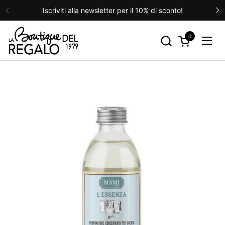
Passa ai contenuti
Iscriviti alla newsletter per il 10% di sconto!
Precedente
S
0
Apri carrello
Apri