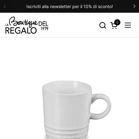
Passa ai contenuti
Iscriviti alla newsletter per il 10% di sconto!
Precedente
S
0
Apri carrello
Apri