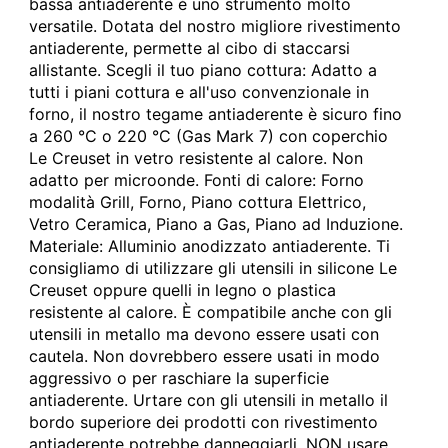
bassa antiaderente è uno strumento molto
versatile. Dotata del nostro migliore rivestimento
antiaderente, permette al cibo di staccarsi
allistante. Scegli il tuo piano cottura: Adatto a
tutti i piani cottura e all'uso convenzionale in
forno, il nostro tegame antiaderente è sicuro fino
a 260 °C o 220 °C (Gas Mark 7) con coperchio
Le Creuset in vetro resistente al calore. Non
adatto per microonde. Fonti di calore: Forno
modalità Grill, Forno, Piano cottura Elettrico,
Vetro Ceramica, Piano a Gas, Piano ad Induzione.
Materiale: Alluminio anodizzato antiaderente. Ti
consigliamo di utilizzare gli utensili in silicone Le
Creuset oppure quelli in legno o plastica
resistente al calore. È compatibile anche con gli
utensili in metallo ma devono essere usati con
cautela. Non dovrebbero essere usati in modo
aggressivo o per raschiare la superficie
antiaderente. Urtare con gli utensili in metallo il
bordo superiore dei prodotti con rivestimento
antiaderente potrebbe danneggiarli. NON usare