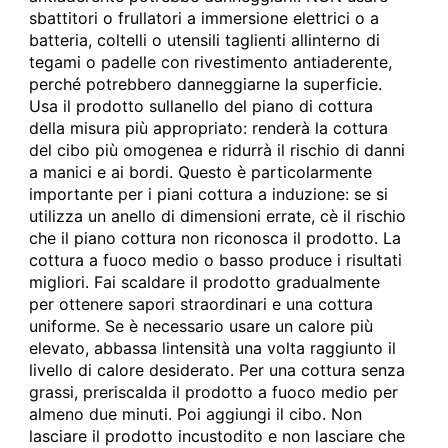
sbattitori o frullatori a immersione elettrici o a
batteria, coltelli o utensili taglienti allinterno di
tegami o padelle con rivestimento antiaderente,
perché potrebbero danneggiarne la superficie.
Usa il prodotto sullanello del piano di cottura
della misura più appropriato: renderà la cottura
del cibo più omogenea e ridurrà il rischio di danni
a manici e ai bordi. Questo è particolarmente
importante per i piani cottura a induzione: se si
utilizza un anello di dimensioni errate, cè il rischio
che il piano cottura non riconosca il prodotto. La
cottura a fuoco medio o basso produce i risultati
migliori. Fai scaldare il prodotto gradualmente
per ottenere sapori straordinari e una cottura
uniforme. Se è necessario usare un calore più
elevato, abbassa lintensità una volta raggiunto il
livello di calore desiderato. Per una cottura senza
grassi, preriscalda il prodotto a fuoco medio per
almeno due minuti. Poi aggiungi il cibo. Non
lasciare il prodotto incustodito e non lasciare che