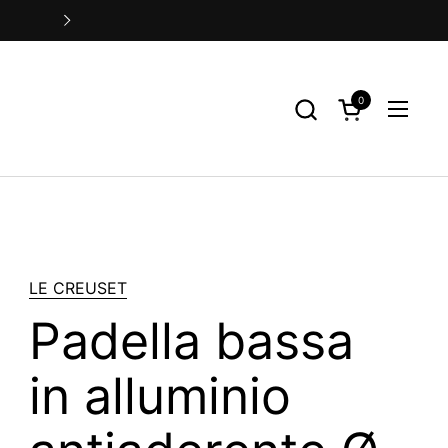
Spedizione Gratuita per ordini super
Successivo
0
Apri carrello
Apri me
LE CREUSET
Padella bassa
in alluminio