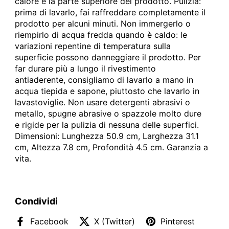
calore e la parte superiore del prodotto. Pulizia:
prima di lavarlo, fai raffreddare completamente il
prodotto per alcuni minuti. Non immergerlo o
riempirlo di acqua fredda quando è caldo: le
variazioni repentine di temperatura sulla
superficie possono danneggiare il prodotto. Per
far durare più a lungo il rivestimento
antiaderente, consigliamo di lavarlo a mano in
acqua tiepida e sapone, piuttosto che lavarlo in
lavastoviglie. Non usare detergenti abrasivi o
metallo, spugne abrasive o spazzole molto dure
e rigide per la pulizia di nessuna delle superfici.
Dimensioni: Lunghezza 50.9 cm, Larghezza 31.1
cm, Altezza 7.8 cm, Profondità 4.5 cm. Garanzia a
vita.
Condividi
Facebook
X (Twitter)
Pinterest