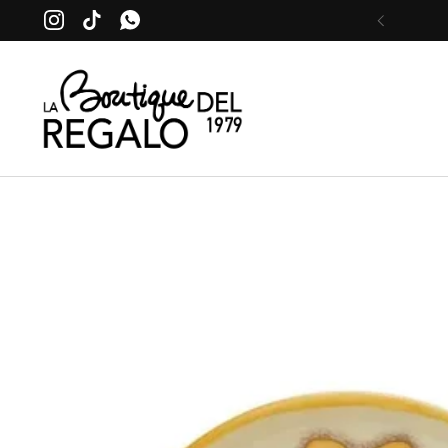
Passa ai contenuti
Instagram
TikTok
WhatsApp
Precede