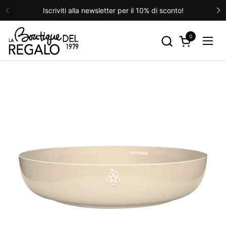
Passa ai contenuti
Iscriviti alla newsletter per il 10% di sconto!
Precedente
S
0
Apri carrello
Apri