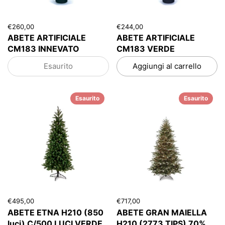
€260,00
€244,00
ABETE ARTIFICIALE
ABETE ARTIFICIALE
CM183 INNEVATO
CM183 VERDE
Esaurito
Aggiungi al carrello
Esaurito
Esaurito
€495,00
€717,00
ABETE ETNA H210 (850
ABETE GRAN MAIELLA
luci) C/500 LUCI VERDE
H210 (2773 TIPS) 70%